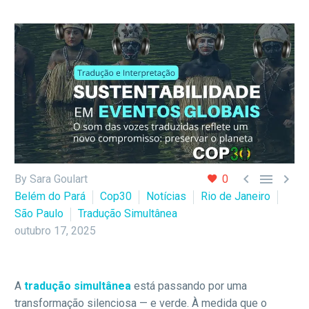



By Sara Goulart
0
Belém do Pará
Cop30
Notícias
Rio de Janeiro
São Paulo
Tradução Simultânea
outubro 17, 2025
A
tradução simultânea
está passando por uma
transformação silenciosa — e verde. À medida que o