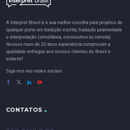
comunicação, contaram
com a Interpret Brasil
para serviços de
A Interpret Brasil é a sua melhor escolha para projetos de
tradução simultânea.
qualquer porte em tradução escrita, tradução juramentada
Desafios Identificados
e interpretação (simultânea, consecutiva ou remota).
Complexidade Técnica
Nossos mais de 20 anos experiência comprovam a
Logística e
qualidade entregue aos nossos clientes do Brasil e
Infraestrutura
exterior!
Experiência do
Siga-nos nas redes sociais:
Participante Garantir
que…
CONTATOS