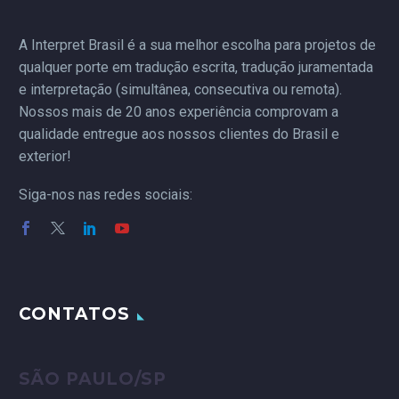
2025, a Interpret Brasil
teve a honra de
A Interpret Brasil é a sua melhor escolha para projetos de
participar do Painel Solar
qualquer porte em tradução escrita, tradução juramentada
2025, evento promovido
e interpretação (simultânea, consecutiva ou remota).
pela Solfácil, referência
Nossos mais de 20 anos experiência comprovam a
nacional em energia
qualidade entregue aos nossos clientes do Brasil e
solar. Realizado na
exterior!
charmosa…
Siga-nos nas redes sociais:
CONTATOS
SÃO PAULO/SP