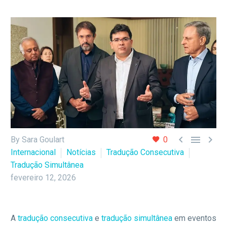



By Sara Goulart
0
Internacional
Notícias
Tradução Consecutiva
Tradução Simultânea
fevereiro 12, 2026
A
tradução consecutiva
e
tradução simultânea
em eventos