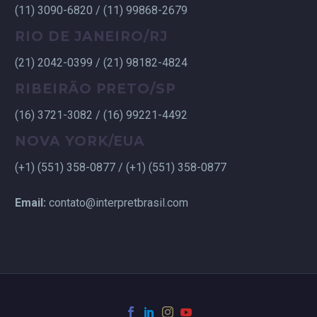
(11) 3090-6820 / (11) 99868-2679
RIO DE JANEIRO/RJ
(21) 2042-0399 / (21) 98182-4824
RIBEIRÃO PRETO/SP
(16) 3721-3082 / (16) 99221-4492
NOVA YORK/EUA
(+1) (551) 358-0877 / (+1) (551) 358-0877
Email:
contato@interpretbrasil.com