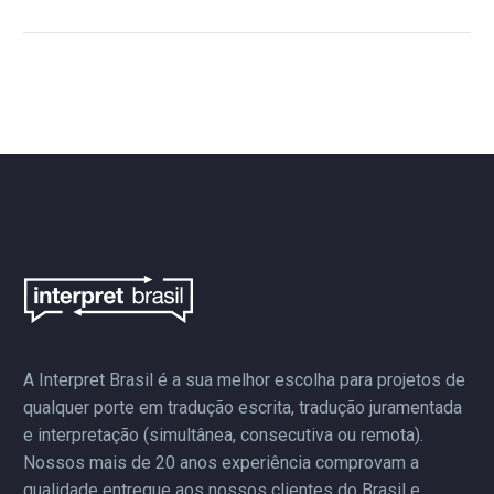
08/02/2019 – Evento na
Harvard Kennedy School
nos EUA contou com a
tradução simultânea da
Interpret Brasil. Este é o
segundo evento com
tradução simultânea da
Interpret Brasil em
Harvard, nesta
oportunidade na área do
direito.
A Interpret Brasil é a sua melhor escolha para projetos de
qualquer porte em tradução escrita, tradução juramentada
e interpretação (simultânea, consecutiva ou remota).
Nossos mais de 20 anos experiência comprovam a
qualidade entregue aos nossos clientes do Brasil e