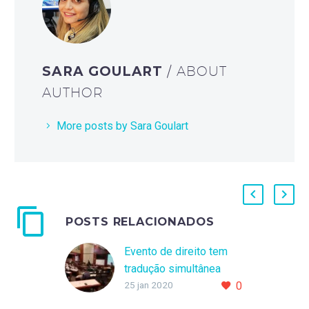
SARA GOULART
/ ABOUT
AUTHOR
More posts by Sara Goulart
POSTS RELACIONADOS
Evento de direito tem
tradução simultânea
25 jan 2020
0
Interpret Brasil em
Harvard – EUA