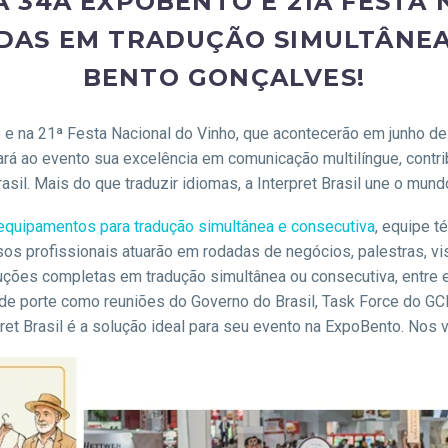
A 34A EXPOBENTO E 21A FESTA 
ADAS EM TRADUÇÃO SIMULTÂNE
BENTO GONÇALVES!
to e na 21ª Festa Nacional do Vinho, que acontecerão em junho
ará ao evento sua excelência em comunicação multilíngue, contr
il. Mais do que traduzir idiomas, a Interpret Brasil une o mund
equipamentos para tradução simultânea e consecutiva
, equipe t
s profissionais atuarão em rodadas de negócios, palestras, vi
luções completas em tradução simultânea ou consecutiva, entre
e porte como reuniões do Governo do Brasil, Task Force do GC
rpret Brasil é a solução ideal para seu evento na ExpoBento. N