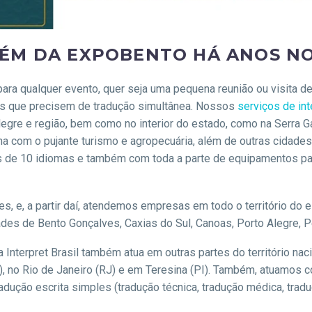
ÉM DA EXPOBENTO HÁ ANOS NO
 para qualquer evento, quer seja uma pequena reunião ou visit
ais que precisem de tradução simultânea. Nossos
serviços de in
gre e região, bem como no interior do estado, como na Serra Ga
anha com o pujante turismo e agropecuária, além de outras cida
s de 10 idiomas e também com toda a parte de equipamentos par
, e, a partir daí, atendemos empresas em todo o território do e
ades de Bento Gonçalves, Caxias do Sul, Canoas, Porto Alegre, P
 Interpret Brasil também atua em outras partes do território naci
), no Rio de Janeiro (RJ) e em Teresina (PI). Também, atuamos c
adução escrita simples (tradução técnica, tradução médica, traduç