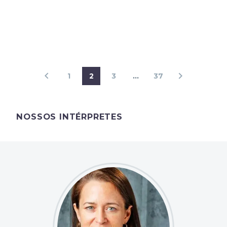
1
2
3
…
37
NOSSOS INTÉRPRETES