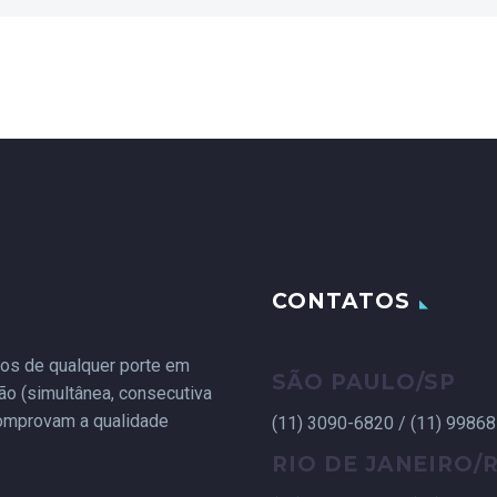
CONTATOS
etos de qualquer porte em
SÃO PAULO/SP
ção (simultânea, consecutiva
comprovam a qualidade
(11) 3090-6820 / (11) 9986
RIO DE JANEIRO/