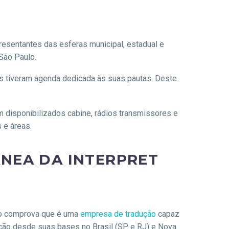
resentantes das esferas municipal, estadual e
São Paulo.
es tiveram agenda dedicada às suas pautas. Deste
 disponibilizados cabine, rádios transmissores e
 e áreas.
ÂNEA DA INTERPRET
sso comprova que é uma
empresa de tradução
capaz
zação desde suas bases no Brasil (SP e RJ) e Nova