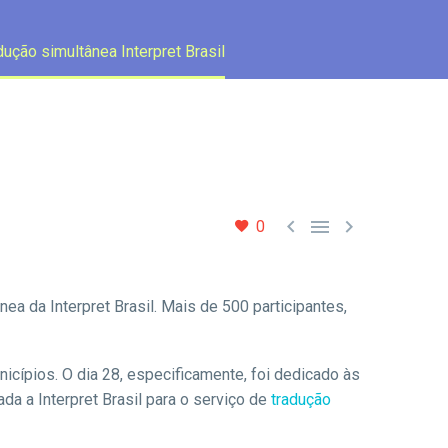
ução simultânea Interpret Brasil



0
a da Interpret Brasil. Mais de 500 participantes,
icípios. O dia 28, especificamente, foi dedicado às
da a Interpret Brasil para o serviço de
tradução